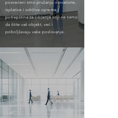
posvećeni smo pružanju inovativne,
isplative i održive opreme i
potrepština za čišćenje koji ne samo
da štite vaš objekt, već i
poboljšavaju vaše poslovanje.