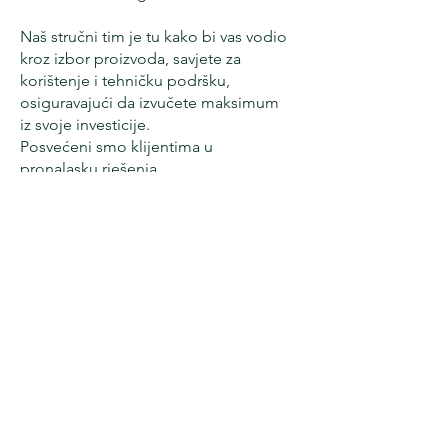
Naš stručni tim je tu kako bi vas vodio
kroz izbor proizvoda, savjete za
korištenje i tehničku podršku,
osiguravajući da izvučete maksimum
iz svoje investicije.
Posvećeni smo klijentima u
pronalasku rješenja
za održavanje prostora čistima
i sigurnima za vaše osoblje i klijente.
Radujemo se što ćemo vam pomoći
da postignete višu razinu čistoće i
učinkovitosti.
Cleaning
Tech Solutions