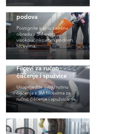
Filcevi za čišćenje
podova
Postignite sjajnu završnu
obradu s 3M-ovim
visokoučinkovitim podnim
filcevima.
Filcevi za ručno
čišćenje i spužvice
Unaprijedite svoju rutinu
čišćenja s 3M filcevima za
ručno čišćenje i spužvicama.