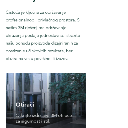
Čistoća je ključna za održavanje
profesionalnog i privlačnog prostora. S
našim 3M rješenjima održavanje
okruženja postaje jednostavno. Istražite
našu ponudu proizvoda dizajniranih za
postizanje učinkovitih rezultata, bez
obzira na vrstu površine ili izazov.
Otirači
Otkrijte izdržljive 3M otirače
za sigurnost i stil.