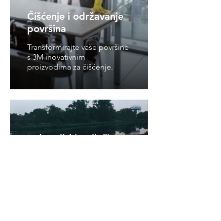
Čišćenje i održavanje
površina
Transformirajte vaše površine
s 3M inovativnim
proizvodima za čišćenje.
Industrijski upijači
Učinkovito kontrolirajte
prolijevanja s 3M-ovim
pouzdanim industrijskim
upijačima.