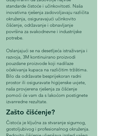
standarde čistoće i učinkovitosti. Naša
inovativna rješenja zadovoljavaju različita
okruženja, osiguravajući učinkovito
čišćenje, održavanje i obnavljanje
površina za svakodnevne i industrijske
potrebe.
Oslanjajući se na desetljeća istraživanja i
razvoja, 3M kontinuirano proizvodi
pouzdane proizvode koji nadilaze
očekivanja kupaca na različitim tržištima.
Bilo da održavate besprijekoran radni
prostor ili osiguravate higijenske uvjete,
naša provjerena rješenja za čišćenje
pomoći će vam da s lakoćom postignete
izvanredne rezultate.
Zašto čišćenje?
Čistoća je ključna za stvaranje sigurnog,
gostoljubivog i profesionalnog okruženja.
Redovito čišćenje uljepšava izgled vašeg