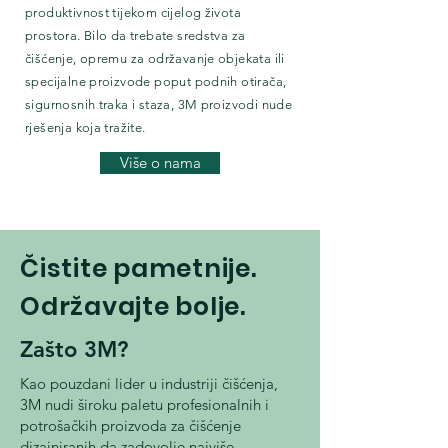
produktivnost tijekom cijelog života
prostora. Bilo da trebate sredstva za
čišćenje, opremu za održavanje objekata ili
specijalne proizvode poput podnih otirača,
sigurnosnih traka i staza, 3M proizvodi nude
rješenja koja tražite.
Više o nama
Čistite pametnije.
Održavajte bolje.
Zašto 3M?
Kao pouzdani lider u industriji čišćenja,
3M nudi široku paletu profesionalnih i
potrošačkih proizvoda za čišćenje
dizajniranih da zadovolje najviše